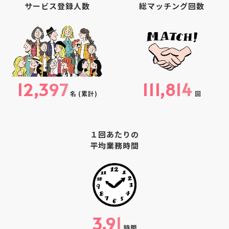
サービス登録人数
総マッチング回数
12,397
111,814
名
(累計)
回
１回あたりの
平均業務時間
3.91
時間