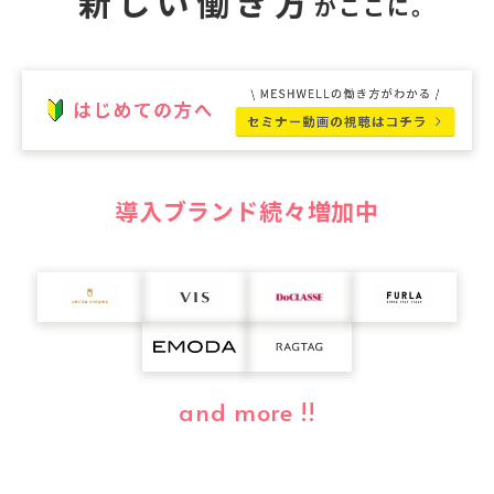
新
し
い
働
き
方
がここに。
導入ブランド続々増加中
and more !!