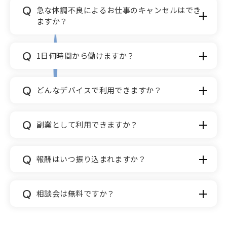
A
ロフィールを作成してアピールしましょう。
売上ノルマはございません。お客様一人一人の
Q
急な体調不良によるお仕事のキャンセルはでき
お買物体験がより良くなるよう、丁寧な接客を
ますか？
心がけて頂きます。
A
マッチングのキャンセルは可能です。キャンセ
Q
1日何時間から働けますか？
ルポリシーをご理解の上、マイページからお手
続きください。
A
1回の業務時間は1時間以上6時間以下となって
Q
どんなデバイスで利用できますか？
おります。時間が異なれば、1日に複数のお仕事
を頂くことも可能です。なお、MESHWELLにお
A
いて業務時間内は原則休憩なしとなっているた
PC、スマホ、タブレットのSafari、Chromeな
Q
副業として利用できますか？
め、条件提示の際はご留意ください。
どの最新のWEBブラウザーからご利用可能で
す。
A
ご利用可能です。現就業先の就業規則・雇用契
Q
報酬はいつ振り込まれますか？
約を必ずご自身で確認しご利用ください。副業
の所得が年間20万円を超えた場合は確定申告を
A
ご利用者自身で行って頂く必要があります。
MESHWELLは働く皆さんに代わり、ストアから
Q
相談会は無料ですか？
MESHWELLでは確定申告に関するセミナーを
皆さんの報酬を確実に回収しストアに代わって
定期開催しています。ぜひご利用ください。
皆さんにお支払い致します。MESHWELL口座か
A
らタレントの口座への出金スケジュールは、下
タレント（働き手）に向けた相談会は無料で開