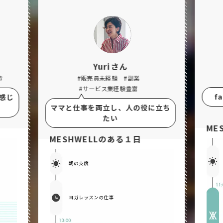
Yuriさん
き
#販売員未経験
#副業
#サービス業経験豊富
f
感じ
ママと仕事を両立し、人の役に立ち
たい
ME
MESHWELLのある１日