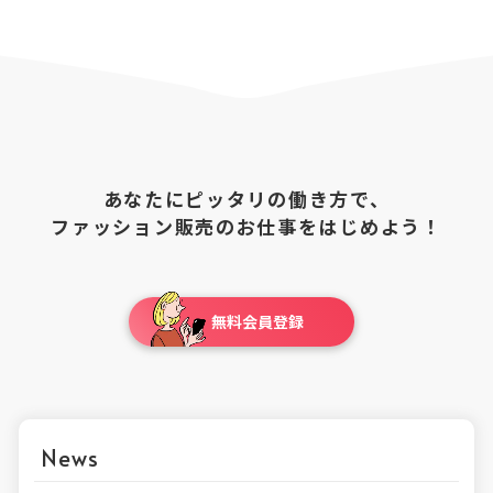
記の通りです。
催しています。ご不安な点、疑問点など、ぜひ
・毎月月末締め、翌月末払い
直接なんでもご質問くださいませ。こちらより
※支払日が土日祝日の場合、前営業日が支払日
お申し込みをお願いします。
となります。予めご了承ください。
あなたにピッタリの働き方で、
ファッション販売のお仕事をはじめよう！
無料会員登録
News