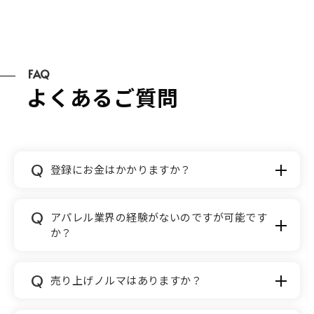
FAQ
よくあるご質問
Q
登録にお金はかかりますか？
A
会員登録はもちろん、全ての機能が無料です。
Q
アパレル業界の経験がないのですが可能です
か？
A
可能です。アパレル業界での販売経験がない方
Q
売り上げノルマはありますか？
でも、お客様への丁寧な接客ができれば大丈
夫。ストアの方にも安心してもらえるようなプ