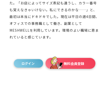
た。「お店によってサイズ表記も違うし、カラー番号
も覚えなきゃいけない。私にできるのかな……」と、
最初は本当にドキドキでした。現在は平日の週4日間、
オフィスでの事務職として働き、副業として
MESHWELLを利用しています。環境のよい職場に恵ま
れていると感じています。
MESHWELLを利用してみて
ログイン
無料会員登録
事務職をベースにしながら、今もMESHWELLを続
けている理由は、やっぱり「接客と人が大好きだか
ら」です。平日の事務仕事は、基本的にずっと座りっ
ぱなしで、誰とも喋らず黙々とパソコンに向き合う時
間です。だからこそ、週末にMESHWELLで思いきり体
を動かし、たくさんのお客さまやスタッフと言葉を交