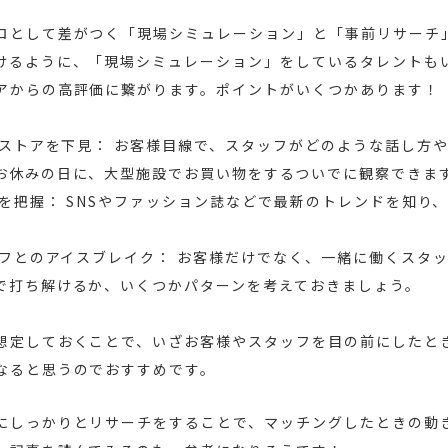
ロとして差がつく「現場シミュレーション」と「事前リサーチ
けるように、「現場シミュレーション」をしているタレントも
アからの高評価に繋がります。ポイントがいくつかあります！
アのストアを下見： お客様目線で、スタッフがどのような話し方
お休みの日に、大型施設でお買い物をするついでに観察できま
ンドを把握： SNSやファッション誌などで最新のトレンドを知り
タッフとのアイスブレイク： お客様だけでなく、一緒に働くスタ
で打ち解けるか、いくつかパターンを考えておきましょう。
想定しておくことで、いざお客様やスタッフを目の前にしたと
なると思うのでおすすめです。
にしっかりとリサーチをすることで、マッチングしたときの動