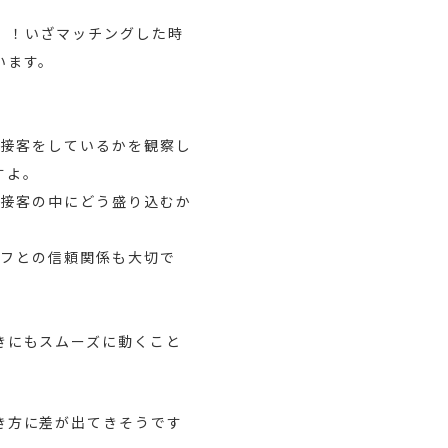
」！いざマッチングした時
います。
や接客をしているかを観察し
すよ。
、接客の中にどう盛り込むか
ッフとの信頼関係も大切で
きにもスムーズに動くこと
き方に差が出てきそうです