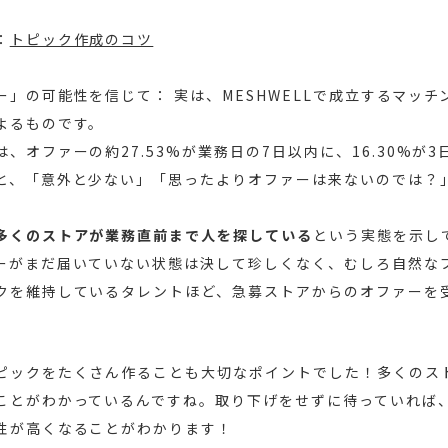
：
トピック作成のコツ
ー」の可能性を信じて： 実は、MESHWELLで成立するマッチ
よるものです。
、オファーの約27.53%が業務日の7日以内に、16.30%が
と、「意外と少ない」「思ったよりオファーは来ないのでは？
多くのストアが業務直前まで人を探している
という実態を示し
ーがまだ届いていない状態は決して珍しくなく、むしろ自然な
クを維持しているタレントほど、急募ストアからのオファーを
ピックをたくさん作ることも大切なポイントでした！多くのス
ことがわかっているんですね。取り下げをせずに待っていれば
性が高くなることがわかります！