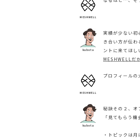
なるほど…、そ
MESHWELL
実績が少ない初
き合い方が伝わ
ントに来てほし
kubota
MESHWELL
プロフィールの
MESHWELL
秘訣その２、オ
「見てもらう機
kubota
・トピックは月