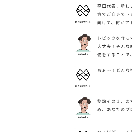
窪田代表、新し
方でご自身でト
向けて、何かア
MESHWELL
トピックを作っ
大丈夫！そんな
備をすることで
kubota
おぉ～！どんな
MESHWELL
秘訣その１、ま
め、あなたのプ
kubota