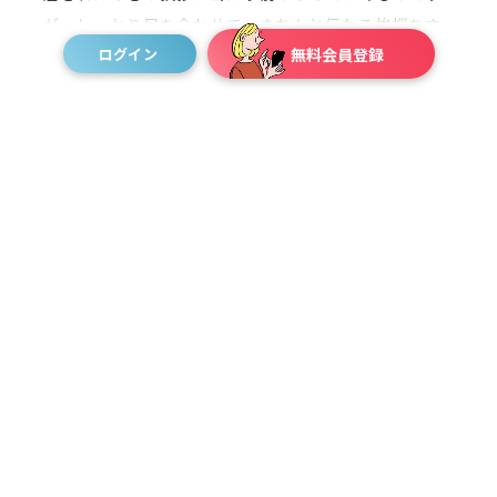
が、しっかり目を合わせて、きちんと伝わる挨拶をす
ログイン
無料会員登録
ることを意識しています。もう一つ大切にしているの
が、観察です。お客さまだけでなく周りのスタッフの
動きも含めてよく見るようにしていて、今どんな状況
なのか、何をするのが一番良いのかを、広い視野で瞬
時に判断して動くように心がけています。 私の接客ス
タイルは、専門用語をたくさん使うのではなくて、あ
えてあまり難しい言葉は使いません。家族や友達と話
すような、自然なテンションで接したいという気持ち
があります。というのも、私自身が買い物をしている
時に、急に詳しい説明をされるのがあまり得意ではな
いんです。なので、ファーストアプローチは軽く声を
かけ、そこから少し様子を見るようにしています。お
客さまが求めているか分からない情報を、こちらの都
合で出すことはしません。最初はあくまで、不快に思
われないこと、嫌だと感じられないことを優先して、