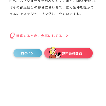
がら、スケジュールを組み立てています。MESHWELL
はその都度自分の都合に合わせて、働く条件を提示で
きるのでスケジューリングもしやすいですね。
接客するときに大事にしてること
直感的に思ったのが「スピード」です。飲食の仕
ログイン
無料会員登録
事をしてた際に、接客においてスピードを重視してい
ました。このスピードは、飲食店であれば、商品を提
供する時間という面が最低限大切なところではありま
す。お客様へのサービスという点では、お客様がご来
店されたことに反応するスピード、お客様が何かを見
てる、何かを気にしてる様子、スタッフの対応を求め
てる様子に気づくことにあたります。この点は前職で
声をかけてくれた社長に叩き込まれました。今、フリ