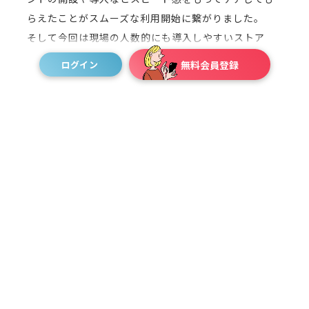
らえたことがスムーズな利用開始に繋がりました。
そして今回は現場の人数的にも導入しやすいストア
で、他のスタッフもしっかりしたメンバーだったの
ログイン
無料会員登録
で、導入に対してとても協力的でした。特にトラブル
も無く、スタッフ自身もMESHWELLという働き方に興
味を持って、タレントさんへ質問もしておりました。
環境が整い、条件がマッチしていればMESHWELLはと
ても良いサービスだと思います。人員が足りないとこ
ろに補うと言うよりは、メインの混み合う時間帯に販
売力のある方をマッチングして店舗全体の販売力をさ
らに強化しブランドのファンを増やすための増員と考
えています。時間を埋めていく目的が大きくなるアル
バイトの方とは違う利用の仕方を考えていますね。
（内田さん）