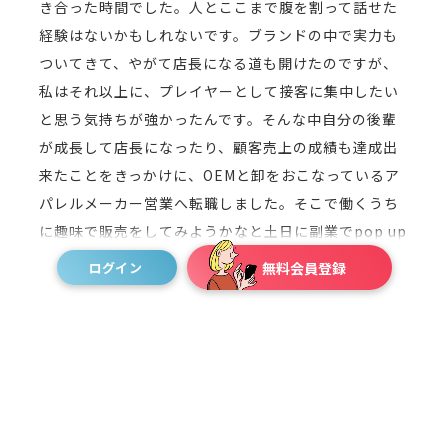
き合った時間でした。人とここまで腹を割って話せた
経験はないかもしれないです。ブランドの中で実力も
ついてきて、やがて店長になる道も開けたのですが、
私はそれ以上に、プレイヤーとして接客に集中したい
と思う気持ちが強かったんです。そんな中自分の後輩
が成長して店長になったり、顧客売上の成績も達成出
来たことをきっかけに、OEMと卸をおこなっているア
パレルメーカー営業へ転職しました。そこで働くうち
に趣味で販売をしてみようかなと土日に副業でpop up
のお手伝いを始めました。そこで出会った方に「販売
ログイン
無料会員登録
が絶対向いているのにやっていないのは勿体無い！」
と言っていただき、勧めてもらったのがMESHWELLで
した。その日にすぐ調べて、登録を行いマッチングす
るまでドキドキして過ごしたのを覚えています。当時
の仕事はアパレルの営業でしたが、電話の数で勝負す
るようなやり方の営業が中心でした。顔を合わせて表