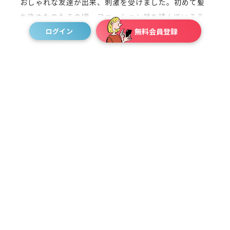
おしゃれな友達が出来、刺激を受けました。初めて髪
を染めたのもその頃。ファッション誌を読んでいるう
ちに、どんどんファッションが好きになりました。卒
ログイン
無料会員登録
業後、いつもお洋服に触れられるっていいなと思いア
パレル企業に就職しました。楽しくお仕事をしていま
したが、就職したブランドがミセス系のアパレルブラ
ンドだったので、普段自分が着ない洋服の販売に自分
の言葉でうまく伝えられず、もどかしい気持ちに悩む
事もありました。好きなブランドを商品として扱って
みたい気持ちが芽生えていた時に、自分の財布に目が
止まったんです。唯一もっていた外資系ブランドの財
布。このブランドで仕事してみたいと１社のみ転職活
動をしてみたらご縁があり採用いただきました。ここ
で販売の基礎、そして提案の楽しさを店舗のチームワ
ークの中で学びました。その後キャリアアップをする
ためより大きな外資ラグジュアリーブランドへ転職し