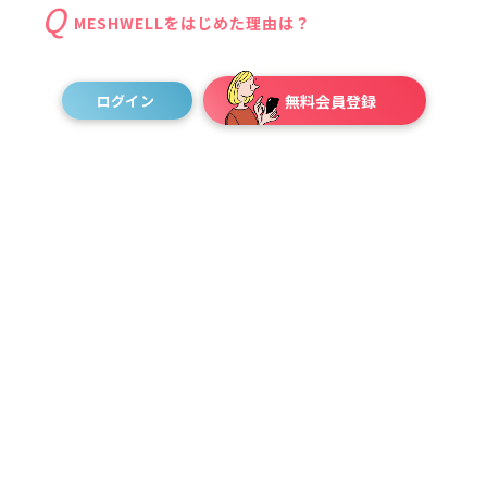
MESHWELLをはじめた理由は？
まさか、アパレル業界にフリーランスという働き
ログイン
無料会員登録
方はないだろうと思いながら、インターネットで 「ア
パレル、フリーランス」と検索してMESHWELLをみつ
けました。アルバイトとして販売員をはじめて、成果
も出せていたので、販売という仕事でどこまでいける
のだろうと考えていました。自分の実力を知るために
もフリーランス販売員にチャレンジしてみたいと思っ
ていた時にMESHWELLを見つけたんです。私は販売の
仕事は全員が簡単に出来る事ではなく、スキルあって
こそだと思っています。自分の強みがそこなのであれ
ば、さらにそのスキル高めて行きたいなとも考えてい
ました。
MESHWELLに登録後、最初にオンライン説明会を受け
ました。代表がサービスの概念や使い方を丁寧に説明