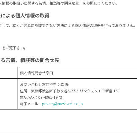
人情報の取扱いに関する苦情、相談等の問合せ先」を参照してください。
法による個人情報の取得
どして、本人が容易に認識できない方法による個人情報の取得を行っておりません。
ー
をご覧下さい。
する苦情、相談等の問合せ先
個人情報問合せ窓口
お問い合わせ窓口担当：森 陽
住所：東京都渋谷区千駄ヶ谷5-27-5 リンクスクエア新宿 16F
電話/FAX：03-4361-1973
電子メール：
privacy@meshwell.co.jp