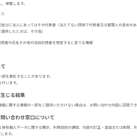
し、保管します。
こと
所並びに法人にあってはその代表者（法人でない団体で代表者又は管理人の定めのあ
て提供したときは、その旨）
利用者の氏名その他の当該利用者を特定するに足りる情報
いて
一部を委託することがあります。
を行います。
に生じる結果
情報に関する情報の一部をご提供いただけない場合は、お問い合わせ内容に回答で
び問い合わせ窓口について
る保有個人データに関する開示、利用目的の通知、内容の訂正・追加または削除、
応じます。